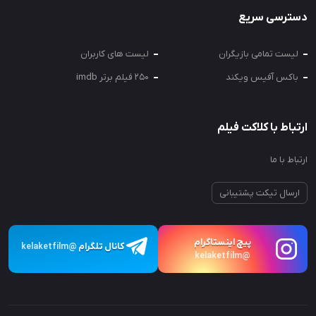
دسترسی سریع
لیست تمامی بازیگران
لیست های کاربران
باکس آفیس ویکند
250 فیلم برتر imdb
ارتباط با کلاکت فیلم
ارتباط با ما
ارسال تیکت پشتیبانی
پیچ اینستاگرام
کانال تلگرام
@kelaketfilm
@kelaketfilm