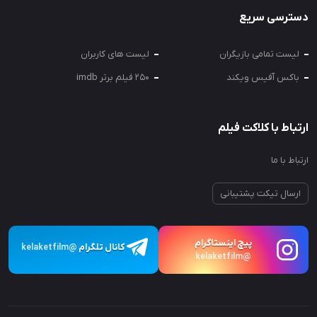
دسترسی سریع
لیست تمامی بازیگران
لیست های کاربران
باکس آفیس ویکند
250 فیلم برتر imdb
ارتباط با کلاکت فیلم
ارتباط با ما
ارسال تیکت پشتیبانی
پیچ اینستاگرام
کانال تلگرام
@kelaketfilm
@kelaketfilm