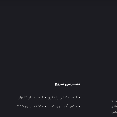
دسترسی سریع
لیست تمامی بازیگران
لیست های کاربران
، و
ه و
باکس آفیس ویکند
250 فیلم برتر imdb
علی