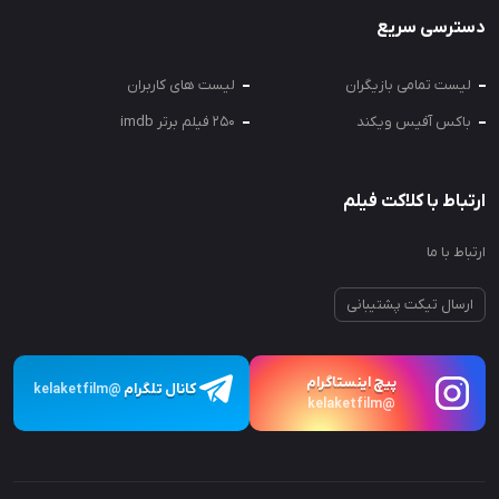
دسترسی سریع
لیست تمامی بازیگران
لیست های کاربران
باکس آفیس ویکند
250 فیلم برتر imdb
ارتباط با کلاکت فیلم
ارتباط با ما
ارسال تیکت پشتیبانی
پیچ اینستاگرام
کانال تلگرام
@kelaketfilm
@kelaketfilm