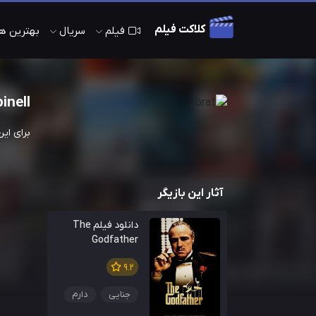
کلاکت فیلم
فیلم
سریال
بهترین های 
inell
برای ای
آثار این بازیگر
دانلود فیلم The
Godfather
9.2
جنایی
دارم