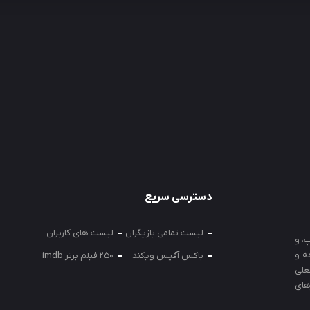
دسترسی سریع
لیست تمامی بازیگران
لیست های کاربران
، و
ه و
باکس آفیس ویکند
250 فیلم برتر imdb
علی
های