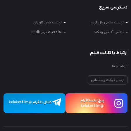
دسترسی سریع
لیست تمامی بازیگران
لیست های کاربران
باکس آفیس ویکند
250 فیلم برتر imdb
ارتباط با کلاکت فیلم
ارتباط با ما
ارسال تیکت پشتیبانی
پیچ اینستاگرام
کانال تلگرام
@kelaketfilm
@kelaketfilm