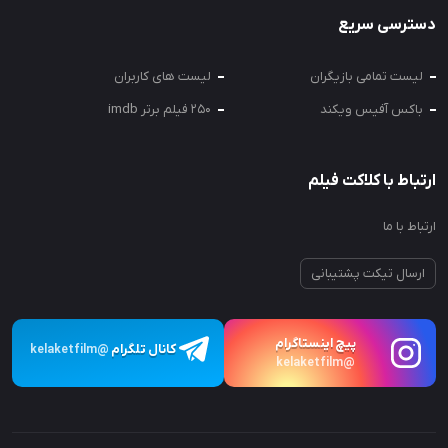
دسترسی سریع
لیست تمامی بازیگران
لیست های کاربران
باکس آفیس ویکند
250 فیلم برتر imdb
ارتباط با کلاکت فیلم
ارتباط با ما
ارسال تیکت پشتیبانی
پیچ اینستاگرام
کانال تلگرام
@kelaketfilm
@kelaketfilm