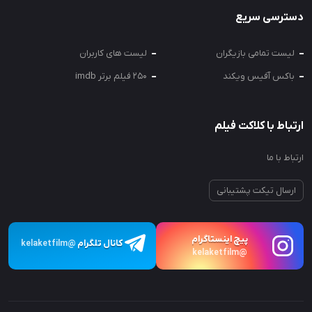
دسترسی سریع
لیست تمامی بازیگران
لیست های کاربران
باکس آفیس ویکند
250 فیلم برتر imdb
ارتباط با کلاکت فیلم
ارتباط با ما
ارسال تیکت پشتیبانی
پیچ اینستاگرام
کانال تلگرام
@kelaketfilm
@kelaketfilm