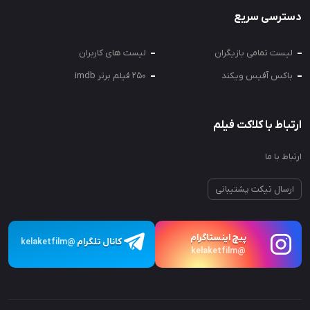
دسترسی سریع
لیست تمامی بازیگران
لیست های کاربران
باکس آفیس ویکند
250 فیلم برتر imdb
ارتباط با کلاکت فیلم
ارتباط با ما
ارسال تیکت پشتیبانی
پیچ اینستاگرام
کانال تلگرام
@kelaketfilm
@kelaketfilm