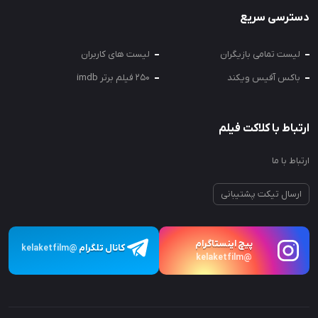
دسترسی سریع
لیست تمامی بازیگران
لیست های کاربران
باکس آفیس ویکند
250 فیلم برتر imdb
ارتباط با کلاکت فیلم
ارتباط با ما
ارسال تیکت پشتیبانی
پیچ اینستاگرام
کانال تلگرام
@kelaketfilm
@kelaketfilm