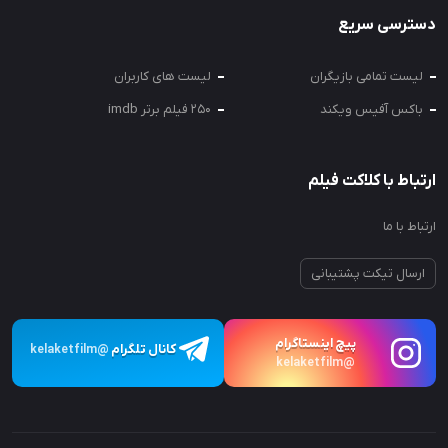
دسترسی سریع
لیست تمامی بازیگران
لیست های کاربران
باکس آفیس ویکند
250 فیلم برتر imdb
ارتباط با کلاکت فیلم
ارتباط با ما
ارسال تیکت پشتیبانی
پیچ اینستاگرام
کانال تلگرام
@kelaketfilm
@kelaketfilm