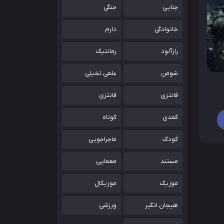
جنایی
جنگی
خانوادگی
دارم
رازآلود
رمانتیک
شومن
علمی تخیلی
فانتزی
فانتزی
کمدی
کوتاه
کودک
ماجراجویی
مستند
معمایی
موزیک
موزیکال
هیجان انگیر
ورزشی