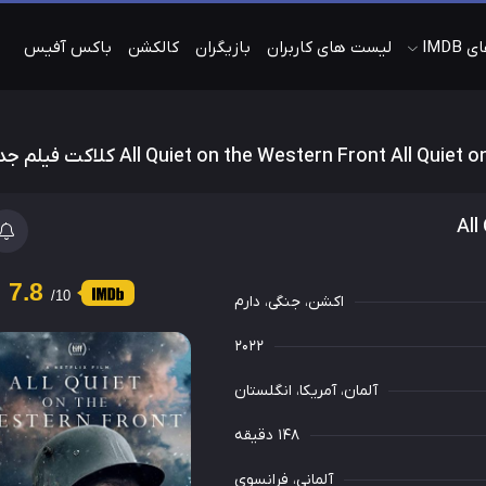
IMDB
لیست های کاربران
بازیگران
کالکشن
باکس آفیس
7.8
/10
اکشن
،
جنگی
،
دارم
2022
آلمان
،
آمریکا
،
انگلستان
148 دقیقه
آلمانی، فرانسوی