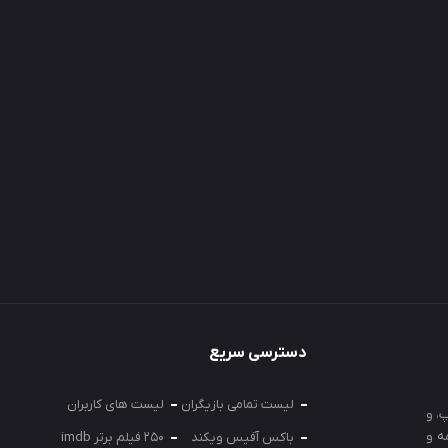
دسترسی سریع
لیست تمامی بازیگران
لیست های کاربران
، و
ه و
باکس آفیس ویکند
250 فیلم برتر imdb