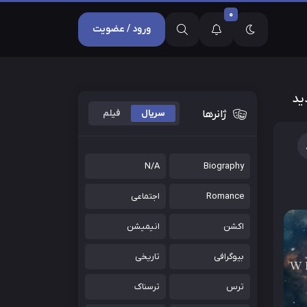
0
ورود / عضویت
ژانرها
سریال
فیلم
N/A
Biography
Romance
اجتماعی
اکشن
انیمیشن
بیوگرافی
تاریخی
ترس
ترسناک