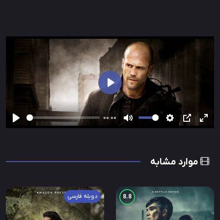
شروع
00:00
تمام
PIP
تنظیمات
بی‌صدا
شروع
فحه
موارد مشابه
دوبله فارسی
8.8