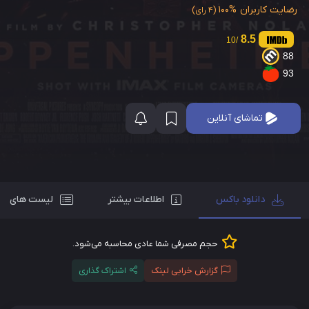
رضایت کاربران
100%
(4 رای)
8.5
/10
88
93
تماشای آنلاین
دانلود باکس
اطلاعات بیشتر
لیست های مر
حجم مصرفی شما عادی محاسبه می‌شود.
گزارش خرابی لینک
اشتراک گذاری