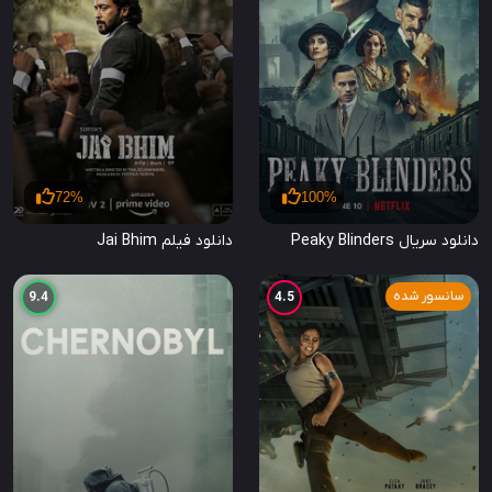
72%
100%
دانلود سریال Peaky Blinders
دانلود فیلم Jai Bhim
سانسور شده
9.4
4.5