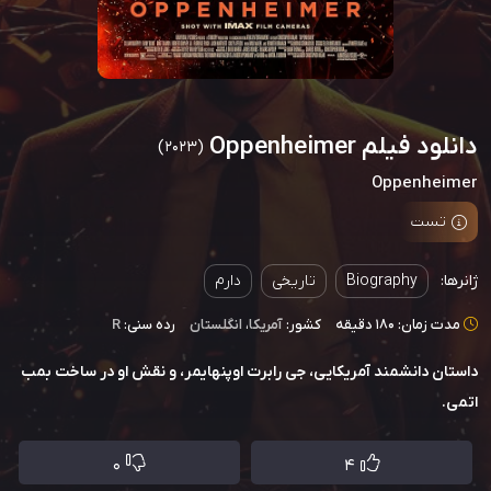
دانلود فیلم Oppenheimer
(2023)
Oppenheimer
تست
ژانرها:
Biography
تاریخی
دارم
مدت زمان: 180 دقیقه
کشور:
آمریکا
،
انگلستان
رده سنی:
R
داستان دانشمند آمریکایی، جی رابرت اوپنهایمر، و نقش او در ساخت بمب
اتمی.
0
4